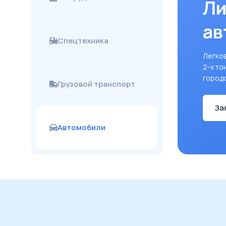
Ли
ав
Спецтехника
Легков
2-х то
город
Грузовой транспорт
За
Автомобили