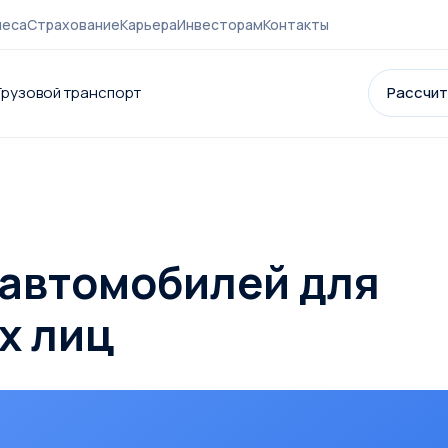
неса
Страхование
Карьера
Инвесторам
Контакты
Грузовой транспорт
Рассчит
нии
Контакты
Страхование
Карьера
Акции и партнеры
Новост
 автомобилей для
х лиц