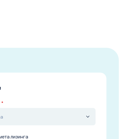
и
а
*
ва
мета лизинга