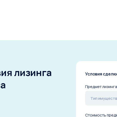
Срок лизинга
6 мес.
5 лет
10 лет
Первоначальный взнос
от 0 до 49%
Рассчитать лизинг
вия лизинга
Условия сделк
са
Предмет лизинг
Тип имущест
Стоимость пред