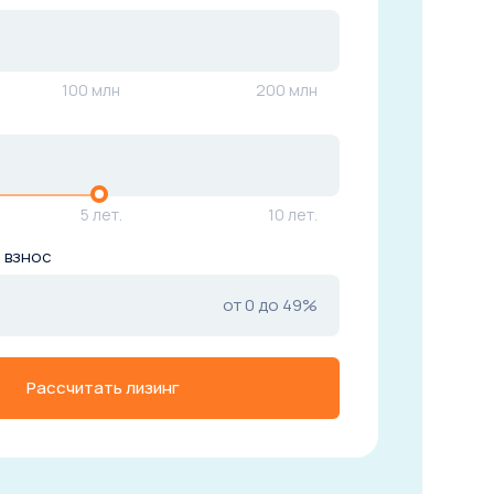
100 млн
200 млн
ка отправлена
5 лет.
10 лет.
 взнос
мся с вами в ближайшее время и
ветим на все ваши вопросы
от 0 до 49%
Закрыть
Рассчитать лизинг