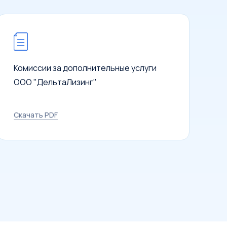
Комиссии за дополнительные услуги
ООО "ДельтаЛизинг"
Условия сделки
Скачать PDF
Предмет лизинга
*
Тип имущества
Стоимость предмета лизинга
1 млн
100 млн
200 млн