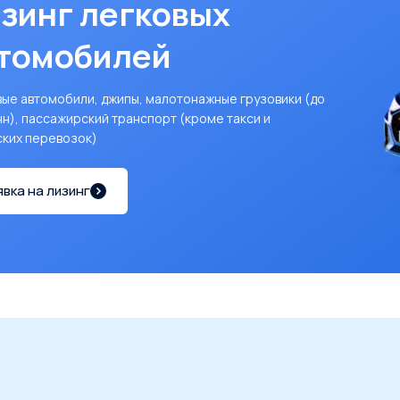
зинг легковых
томобилей
ые автомобили, джипы, малотонажные грузовики (до
нн), пассажирский транспорт (кроме такси и
ских перевозок)
явка на лизинг