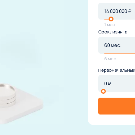
1 млн
Срок лизинга
Заяв
6 мес.
Первоначальный
Мы свяже
от