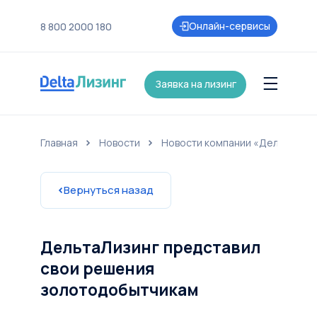
Онлайн-сервисы
8 800 2000 180
Заявка на лизинг
Главная
Новости
Новости компании «ДельтаЛиз
нии
Контакты
Страхование
Карьера
Акции и партнеры
Новост
Вернуться назад
ДельтаЛизинг представил
свои решения
золотодобытчикам