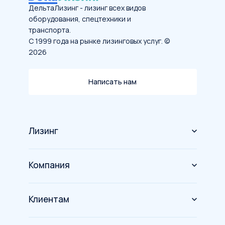
ДельтаЛизинг - лизинг всех видов
оборудования, спецтехники и
транспорта.
С 1999 года на рынке лизинговых услуг. ©
2026
Написать нам
Лизинг
Оборудование
Компания
Спецтехника
О компании
Грузовой транспорт
Клиентам
Новости
Автомобили
Акции и партнеры
Инвесторам