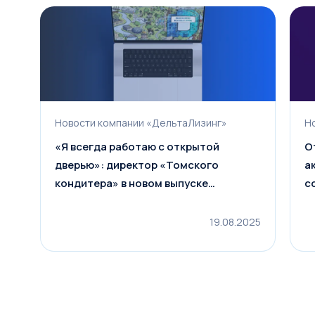
Новости компании «ДельтаЛизинг»
Н
«Я всегда работаю с открытой
О
дверью»: директор «Томского
а
кондитера» в новом выпуске
с
подкаста «Бизнес культура»
19.08.2025