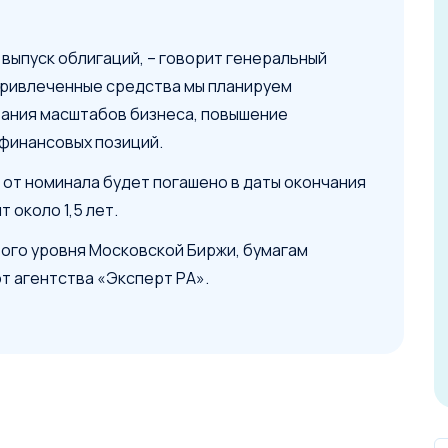
выпуск облигаций, – говорит генеральный
Привлеченные средства мы планируем
вания масштабов бизнеса, повышение
финансовых позиций.
 от номинала будет погашено в даты окончания
 около 1,5 лет.
вого уровня Московской Биржи, бумагам
от агентства «Эксперт РА».