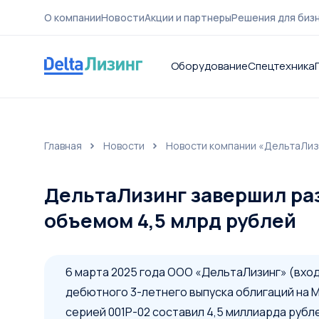
О компании
Новости
Акции и партнеры
Решения для биз
Оборудование
Спецтехника
Главная
Новости
Новости компании «ДельтаЛиз
О компа
ДельтаЛизинг завершил ра
объемом 4,5 млрд рублей
6 марта 2025 года ООО «ДельтаЛизинг» (вход
дебютного 3-летнего выпуска облигаций на 
серией 001Р-02 составил 4,5 миллиарда рубл