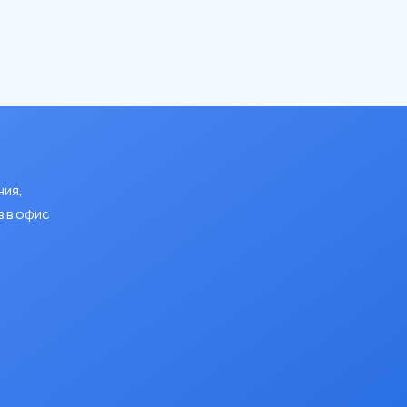
ния,
 в офис