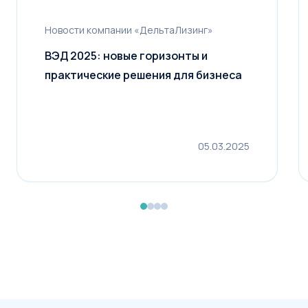
Стоимость предмета лизинга
Новости компании «ДельтаЛизинг»
ВЭД 2025: новые горизонты и
практические решения для бизнеса
1 млн
100 млн
200 млн
Срок лизинга
05.03.2025
6 мес.
5 лет
10 лет
Первоначальный взнос
от 0 до 49%
Рассчитать лизинг