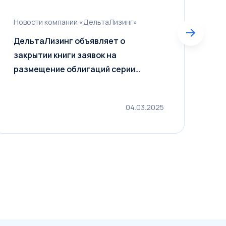
Новости компании «ДельтаЛизинг»
Н
ДельтаЛизинг объявляет о
Д
закрытии книги заявок на
о
размещение облигаций серии
п
001Р-02 с финальным объемом
0
размещения 4,5 млрд рублей
г
04.03.2025