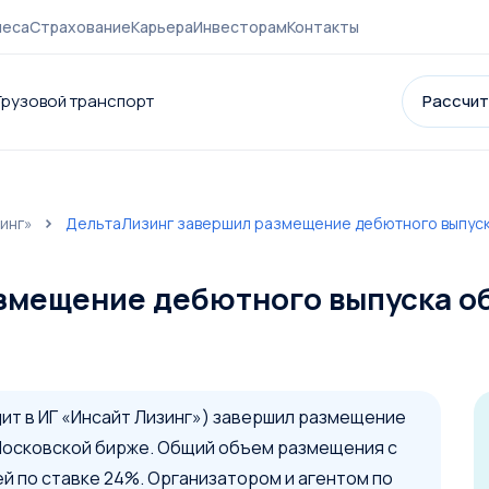
неса
Страхование
Карьера
Инвесторам
Контакты
Грузовой транспорт
Рассчит
инг»
ДельтаЛизинг завершил размещение дебютного выпуск
нии
Контакты
Страхование
Карьера
Акции и партнеры
Новост
змещение дебютного выпуска о
ит в ИГ «Инсайт Лизинг») завершил размещение
Московской бирже. Общий объем размещения с
ей по ставке 24%. Организатором и агентом по