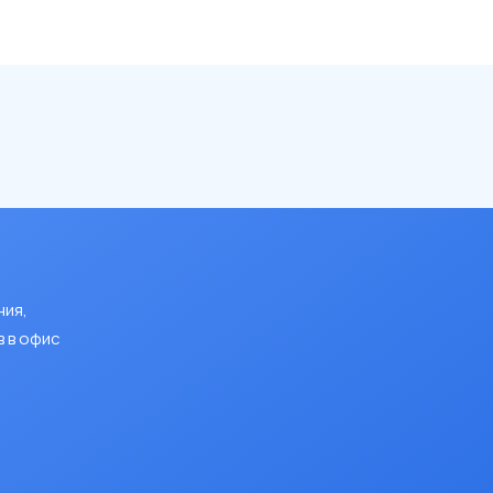
ния,
 в офис