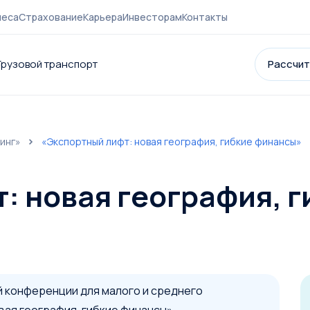
неса
Страхование
Карьера
Инвесторам
Контакты
Грузовой транспорт
Рассчит
инг»
«Экспортный лифт: новая география, гибкие финансы»
нии
Контакты
Страхование
Карьера
Акции и партнеры
Новост
: новая география, г
й конференции для малого и среднего