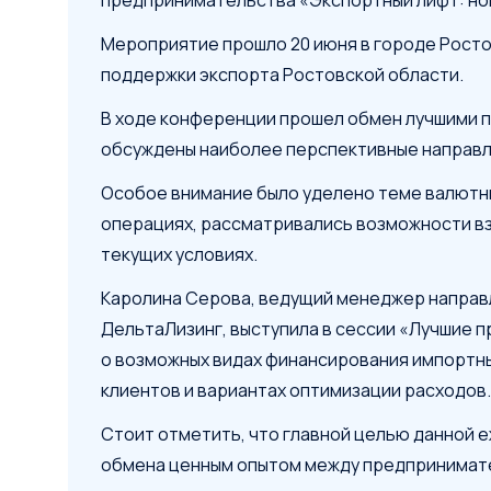
предпринимательства «Экспортный лифт: нов
Мероприятие прошло 20 июня в городе Росто
поддержки экспорта Ростовской области.
В ходе конференции прошел обмен лучшими п
обсуждены наиболее перспективные направле
Особое внимание было уделено теме валютн
операциях, рассматривались возможности в
текущих условиях.
Каролина Серова, ведущий менеджер направ
ДельтаЛизинг, выступила в сессии «Лучшие п
о возможных видах финансирования импортны
клиентов и вариантах оптимизации расходов.
Стоит отметить, что главной целью данной
обмена ценным опытом между предпринимате