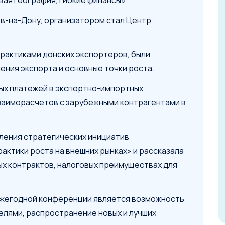
ая география, гибкие финансы».
в-на-Дону, организатором стал Центр
рактиками донских экспортеров, были
ния экспорта и основные точки роста.
ых платежей в экспортно-импортных
заиморасчетов с зарубежными контрагентами в
ления стратегических инициатив
рактики роста на внешних рынках» и рассказала
х контрактов, налоговых преимуществах для
 ежегодной конференции является возможность
лями, распространение новых и лучших