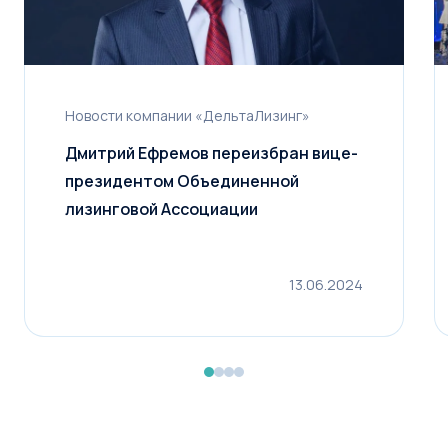
Стоимость предмета лизинга
Новости компании «ДельтаЛизинг»
1 млн
100 млн
200 млн
Дмитрий Ефремов переизбран вице-
Срок лизинга
президентом Объединенной
лизинговой Ассоциации
6 мес.
5 лет
10 лет
Первоначальный взнос
13.06.2024
от 0 до 49%
Рассчитать лизинг