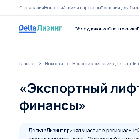
О компании
Новости
Акции и партнеры
Решения для биз
Оборудование
Спецтехника
Главная
Новости
Новости компании «ДельтаЛиз
О компа
«Экспортный лифт
финансы»
ДельтаЛизинг принял участие в регионально