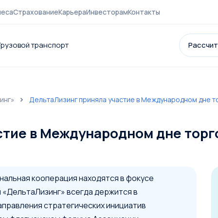
неса
Страхование
Карьера
Инвесторам
Контакты
Грузовой транспорт
Рассчит
инг»
ДельтаЛизинг приняла участие в Международном дне т
нии
Контакты
Страхование
Карьера
Акции и партнеры
Новост
тие в Международном дне торго
альная кооперация находятся в фокусе
 «ДельтаЛизинг» всегда держится в
правления стратегических инициатив