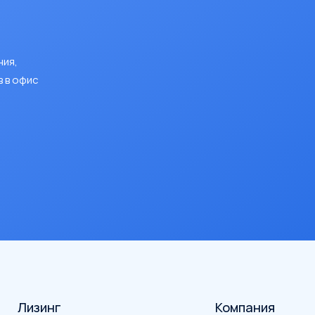
ния,
 в офис
Лизинг
Компания