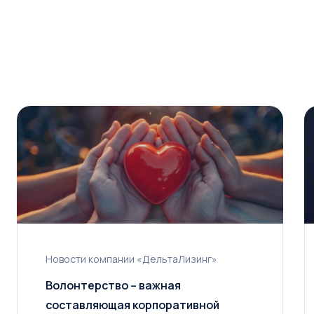
Условия сделки
Предмет лизинга
*
Тип имущества
Стоимость предмета лизинга
1 млн
100 млн
200 млн
Срок лизинга
Новости компании «ДельтаЛизинг»
6 мес.
5 лет
10 лет
Волонтерство – важная
Первоначальный взнос
составляющая корпоративной