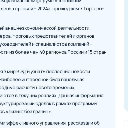
ном флагманском форуме Ассоциации
ень торговли – 2024», прошедшем в Торгово-
ей внешнеэкономической деятельности,
еров, торговых представителей и органов
руководителей и специалистов компаний –
ти из более чем 40 регионов России и 15 стран
я в мир ВЭД и узнать последние новости
 Наиболее интересной была панельная
родные расчеты нового времени»,
четов в текущих реалиях. Данная информация
руктурировании сделок в рамках программы
в «Лизинг без границ».
ми эффективного управления, рассказали об