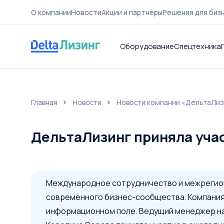
О компании
Новости
Акции и партнеры
Решения для биз
Оборудование
Спецтехника
Главная
Новости
Новости компании «ДельтаЛиз
О компа
ДельтаЛизинг приняла учас
Международное сотрудничество и межрегион
современного бизнес-сообщества. Компания
информационном поле. Ведущий менеджер на