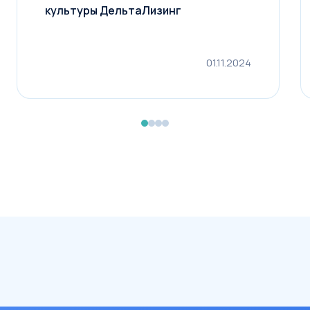
от 0 до 49%
культуры ДельтаЛизинг
Рассчитать лизинг
01.11.2024