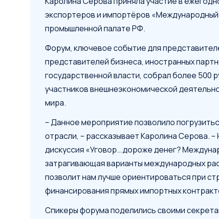
Каролина Серова приняла участие в ежегод
экспортеров и импортёров «Международный д
промышленной палате РФ.
Форум, ключевое событие для представител
представителей бизнеса, иностранных партн
государственной власти, собрал более 500 
участников внешнеэкономической деятельнос
мира.
– Данное мероприятие позволило погрузитьс
отрасли, – рассказывает Каролина Серова. –
дискуссия «Уговор...дороже денег? Междуна
затрагивающая варианты международных рас
позволит нам лучше ориентироваться при ст
финансирования прямых импортных контракто
Спикеры форума поделились своими секрета