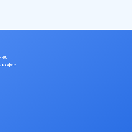
ния,
 в офис