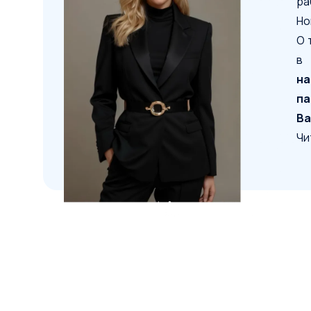
ра
Но
О 
в
н
п
Ва
Чи