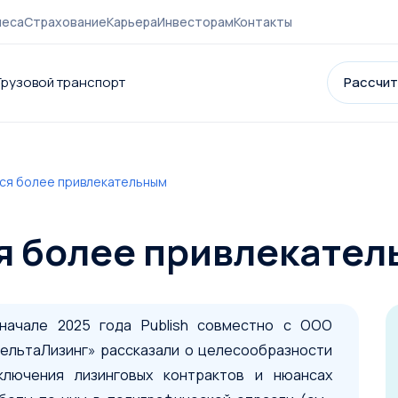
неса
Страхование
Карьера
Инвесторам
Контакты
Грузовой транспорт
Рассчит
тся более привлекательным
нии
Контакты
Страхование
Карьера
Акции и партнеры
Новост
я более привлекате
начале 2025 года Publish совместно с ООО
ельтаЛизинг» рассказали о целесообразности
ключения лизинговых контрактов и нюансах