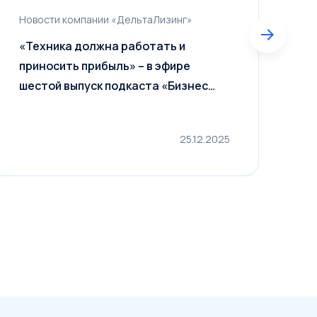
Новости компании «ДельтаЛизинг»
С
«Техника должна работать и
2
приносить прибыль» – в эфире
Д
шестой выпуск подкаста «Бизнес
В
культура»
25.12.2025