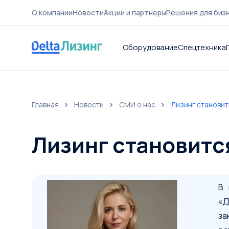
О компании
Новости
Акции и партнеры
Решения для биз
Оборудование
Спецтехника
Главная
Новости
СМИ о нас
Лизинг станови
О компа
Лизинг становитс
В 
«Д
за