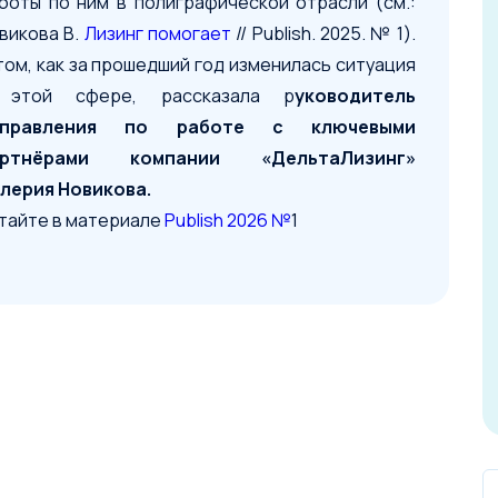
боты по ним в полиграфической отрасли (см.:
викова В.
Лизинг помогает
// Publish. 2025. № 1).
том, как за прошедший год изменилась ситуация
 этой сфере, рассказала р
уководитель
аправления по работе с ключевыми
артнёрами компании «ДельтаЛизинг»
лерия Новикова.
тайте в материале
Publish 2026 №
1