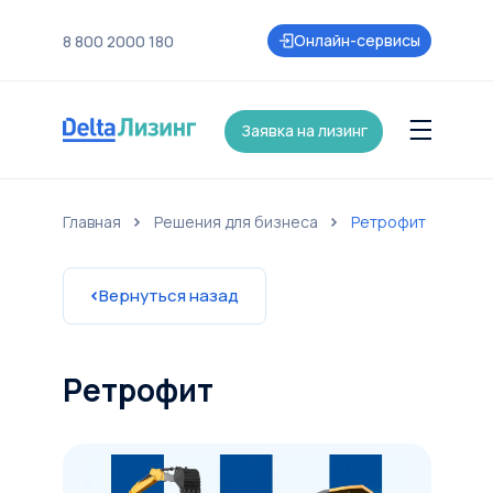
Онлайн-сервисы
8 800 2000 180
Заявка на лизинг
Главная
Решения для бизнеса
Ретрофит
нии
Контакты
Страхование
Карьера
Акции и партнеры
Новост
Вернуться назад
Ретрофит