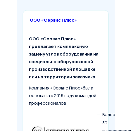
1 млн
100 млн
200 млн
Срок лизинга
ООО «Сервис Плюс»
ООО «Сервис Плюс»
6 мес.
5 лет
10 лет
предлагает комплексную
Первоначальный взнос
замену узлов оборудования на
специально оборудованной
от 0 до 49%
производственной площадке
или на территории заказчика.
Рассчитать лизинг
Компания «Сервис Плюс»была
основана в 2016 году командой
профессионалов
Более
30
высококласс