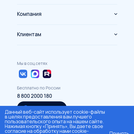
Оборудование
Компания
Спецтехника
О компании
Грузовой транспорт
Клиентам
Новости
Автомобили
Акции и партнеры
Инвесторам
Решения для бизнеса
Программа лояльности
Мы в соц.сетях
Страхование
Карьера
Имущество к реализации
Контакты
Бесплатно по России
Документы
Извещение о проведении конкурса на аудит
8 800 2000 180
Корпоративная информация
Офисы в России
Полезная информация
Данный веб-сайт использует cookie-файлы
в целях предоставления вам лучшего
пользовательского опыта на нашем сайте.
Нажимая кнопку «Принять», Вы даете свое
согласие на обработку нами cookie-
Принять