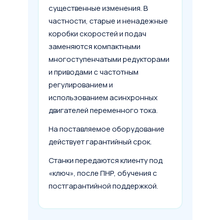
существенные изменения. В
частности, старые и ненадежные
коробки скоростей и подач
заменяются компактными
многоступенчатыми редукторами
и приводами с частотным
регулированием и
использованием асинхронных
двигателей переменного тока.
Условия сделки
На поставляемое оборудование
Предмет лизинга
*
действует гарантийный срок.
Станки передаются клиенту под
Тип имущества
«ключ», после ПНР, обучения с
постгарантийной поддержкой.
Стоимость предмета лизинга