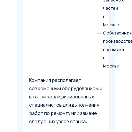
частей
в
Москве
Собственная
производств
площадка
в
Москве
Компания располагает
современным оборудованием и
штатом квалифицированных
специалистов для выполнения
работ по ремонту или замене
следующих узлов станка: