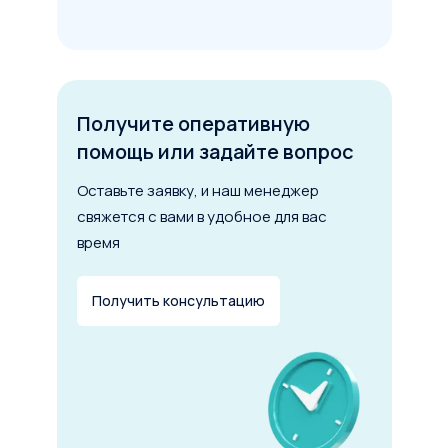
1 млн
100 млн
200 млн
Срок лизинга
Получите оперативную
помощь или задайте вопрос
6 мес.
5 лет
10 лет
Первоначальный взнос
Оставьте заявку, и наш менеджер
свяжется с вами в удобное для вас
от 0 до 49%
время
Рассчитать лизинг
Получить консультацию