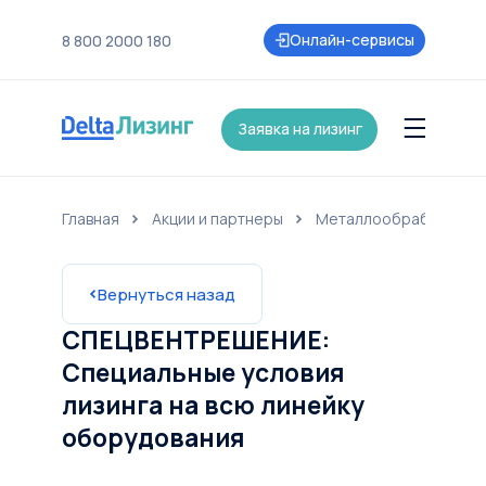
Онлайн-сервисы
8 800 2000 180
Заявка на лизинг
Главная
Акции и партнеры
Металлообработка
нии
Контакты
Страхование
Карьера
Акции и партнеры
Новост
Вернуться назад
СПЕЦВЕНТРЕШЕНИЕ:
Специальные условия
лизинга на всю линейку
оборудования