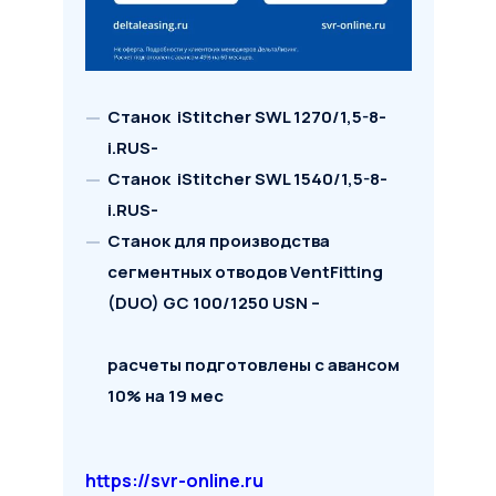
Станок iStitcher SWL 1270/1,5-8-
i.RUS-
Станок iStitcher SWL 1540/1,5-8-
i.RUS-
Станок для производства
Условия сделки
сегментных отводов VentFitting
(DUO) GC 100/1250 USN –
Предмет лизинга
*
расчеты подготовлены с авансом
Тип имущества
10% на 19 мес
Стоимость предмета лизинга
https://svr-online.ru