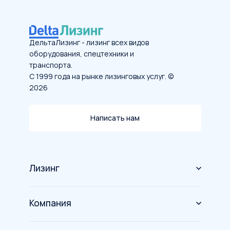
ДельтаЛизинг - лизинг всех видов
оборудования, спецтехники и
транспорта.
С 1999 года на рынке лизинговых услуг. ©
2026
Написать нам
Лизинг
Оборудование
Компания
Спецтехника
О компании
Грузовой транспорт