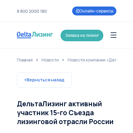
Онлайн-сервисы
8 800 2000 180
Заявка на лизинг
Главная
Новости
Новости компании «ДельтаЛиз
нии
Контакты
Страхование
Карьера
Акции и партнеры
Новост
Вернуться назад
ДельтаЛизинг активный
участник 15-го Съезда
лизинговой отрасли России