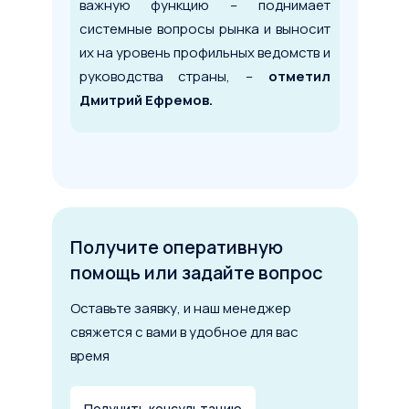
6 мес.
5 лет
10 лет
важную функцию – поднимает
Первоначальный взнос
системные вопросы рынка и выносит
их на уровень профильных ведомств и
от 0 до 49%
руководства страны, –
отметил
Дмитрий Ефремов.
Рассчитать лизинг
Получите оперативную
помощь или задайте вопрос
Оставьте заявку, и наш менеджер
свяжется с вами в удобное для вас
время
Получить консультацию