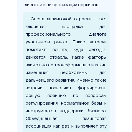
клиентам и цифровизации сервисов.
– Съезд лизинговой отрасли – это
Условия сделки
ключевая площадка для
профессионального диалога
Предмет лизинга
*
участников рынка. Такие встречи
помогают понять, куда сегодня
Тип имущества
движется отрасль, какие факторы
влияют на ее трансформацию и какие
изменения необходимы для
Стоимость предмета лизинга
дальнейшего развития. Именно такие
встречи позволяют формировать
общую позицию по вопросам
1 млн
100 млн
200 млн
регулирования, нормативной базы и
Срок лизинга
инструментов поддержки бизнеса.
Объединенная лизинговая
ассоциация как раз и выполняет эту