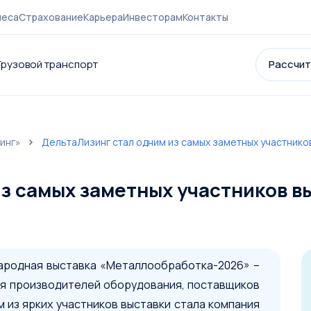
неса
Страхование
Карьера
Инвесторам
Контакты
Грузовой транспорт
Рассчит
инг»
ДельтаЛизинг стал одним из самых заметных участник
нии
Контакты
Страхование
Карьера
Акции и партнеры
Новост
з самых заметных участников в
народная выставка «Металлообработка-2026» –
для производителей оборудования, поставщиков
 из ярких участников выставки стала компания