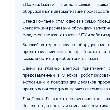
«ДельтаЛизинг», представившая реше
оборудования и автоматизации производств
Стенд компании стал одной из самых посещ
конкретными расчетами, обсуждали запуск 
складской техники, станков с ЧПУ и роботиз
Высокий интерес вызвало оборудование па
представила мини-штабелер. Посетители н
возможности ее приобретения в лизинг.
Одним из главных центров притяжения 
представленный в учебной роботизирова
экспозиции, а поводом для десятков профе
предприятия сегодня внедряют автоматиза
Для ДельтаЛизинг это сотрудничество – ч
Незадолго до выставки компания выпустила