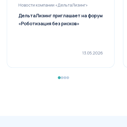
Первоначальный взнос
Новости компании «ДельтаЛизинг»
от 0 до 49%
ДельтаЛизинг приглашает на форум
«Роботизация без рисков»
Рассчитать лизинг
13.05.2026