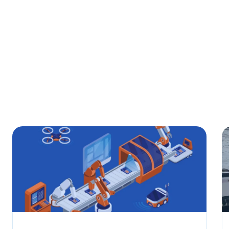
Условия сделки
Предмет лизинга
*
Тип имущества
Стоимость предмета лизинга
1 млн
100 млн
200 млн
Срок лизинга
6 мес.
5 лет
10 лет