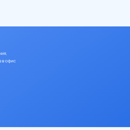
ния,
 в офис