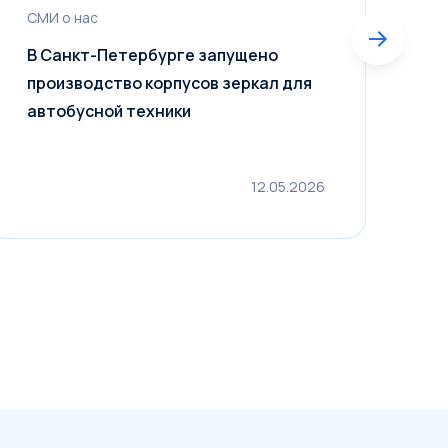
СМИ о нас
Н
В Санкт-Петербурге запущено
«
производство корпусов зеркал для
М
автобусной техники
в
Д
12.05.2026