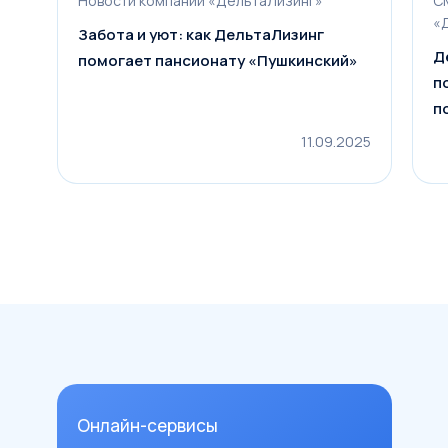
Новости компании «ДельтаЛизинг»
СМ
«Д
Забота и уют: как ДельтаЛизинг
Д
помогает пансионату «Пушкинский»
п
п
«
11.09.2025
Онлайн-сервисы