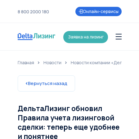
Онлайн-сервисы
8 800 2000 180
Заявка на лизинг
Главная
Новости
Новости компании «ДельтаЛиз
нии
Контакты
Страхование
Карьера
Акции и партнеры
Новост
Вернуться назад
ДельтаЛизинг обновил
Правила учета лизинговой
сделки: теперь еще удобнее
и понятнее