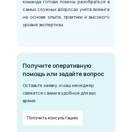
команда готова помочь разобраться в
самых сложных вопросах учета лизинга
на основе опыта, практики и высокого
уровня экспертизы.
Получите оперативную
помощь или задайте вопрос
Условия сделки
Оставьте заявку, и наш менеджер
свяжется с вами в удобное для вас
Предмет лизинга
*
время
Тип имущества
Получить консультацию
Стоимость предмета лизинга