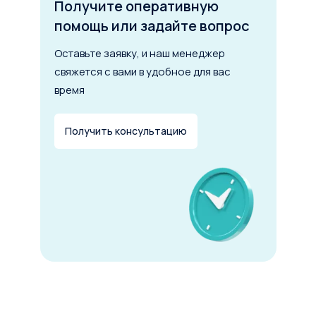
Срок лизинга
Получите оперативную
помощь или задайте вопрос
Оставьте заявку, и наш менеджер
6 мес.
5 лет
10 лет
свяжется с вами в удобное для вас
Первоначальный взнос
время
от 0 до 49%
Получить консультацию
Рассчитать лизинг