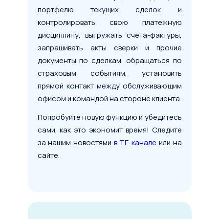
портфелю текущих сделок и
контролировать свою платежную
дисциплину, выгружать счета-фактуры,
запрашивать акты сверки и прочие
документы по сделкам, обращаться по
страховым событиям, установить
прямой контакт между обслуживающим
Условия сделки
офисом и командой на стороне клиента.
Предмет лизинга
*
Попробуйте новую функцию и убедитесь
сами, как это экономит время! Следите
Тип имущества
за нашим новостями
в ТГ-канале
или на
сайте.
Стоимость предмета лизинга
1 млн
100 млн
200 млн