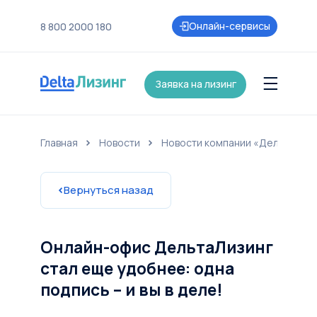
Онлайн-сервисы
8 800 2000 180
Заявка на лизинг
Главная
Новости
Новости компании «ДельтаЛиз
нии
Контакты
Страхование
Карьера
Акции и партнеры
Новост
Вернуться назад
Онлайн-офис ДельтаЛизинг
стал еще удобнее: одна
подпись – и вы в деле!