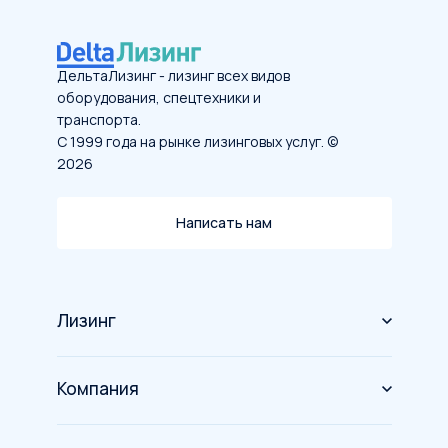
ДельтаЛизинг - лизинг всех видов
оборудования, спецтехники и
транспорта.
С 1999 года на рынке лизинговых услуг. ©
2026
Написать нам
Лизинг
Оборудование
Компания
Спецтехника
О компании
Грузовой транспорт