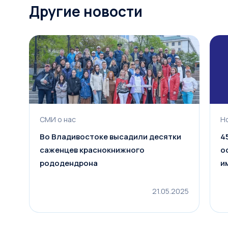
Другие новости
СМИ о нас
Н
Во Владивостоке высадили десятки
4
саженцев краснокнижного
о
рододендрона
и
21.05.2025