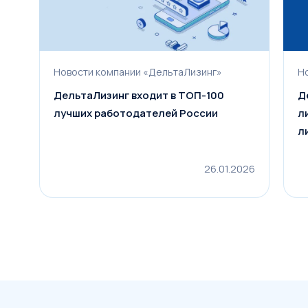
Новости компании «ДельтаЛизинг»
Н
ДельтаЛизинг входит в ТОП-100
Д
лучших работодателей России
л
л
р
г
26.01.2026