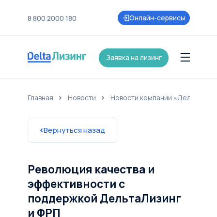
Онлайн-сервисы
8 800 2000 180
Заявка на лизинг
Главная
Новости
Новости компании «ДельтаЛиз
нии
Контакты
Страхование
Карьера
Акции и партнеры
Новост
Вернуться назад
Революция качества и
эффективности с
поддержкой ДельтаЛизинг
и ФРП