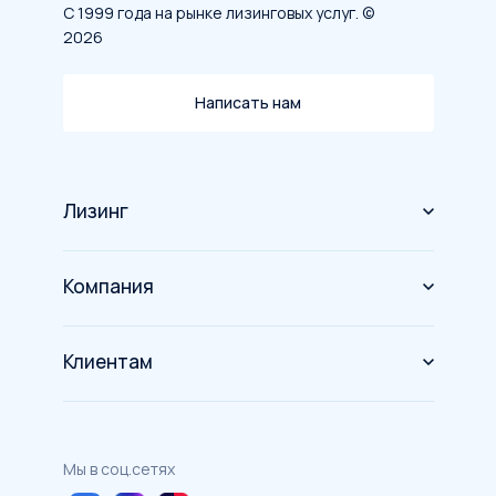
С 1999 года на рынке лизинговых услуг. ©
2026
Написать нам
Лизинг
Оборудование
Компания
Спецтехника
О компании
Грузовой транспорт
Клиентам
Новости
Автомобили
Акции и партнеры
Инвесторам
Решения для бизнеса
Программа лояльности
Мы в соц.сетях
Страхование
Карьера