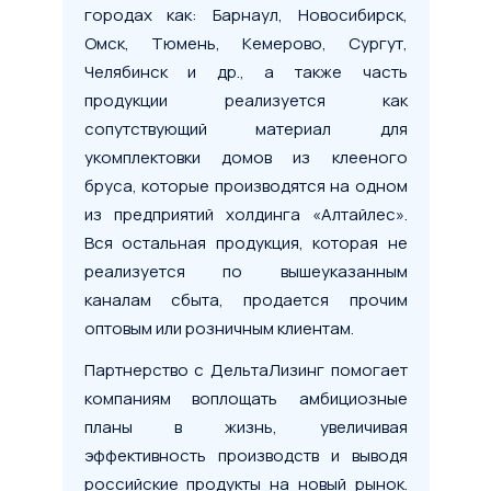
городах как: Барнаул, Новосибирск,
Омск, Тюмень, Кемерово, Сургут,
Стоимость предмета лизинга
Челябинск и др., а также часть
продукции реализуется как
сопутствующий материал для
1 млн
100 млн
200 млн
укомплектовки домов из клееного
Срок лизинга
бруса, которые производятся на одном
из предприятий холдинга «Алтайлес».
Вся остальная продукция, которая не
реализуется по вышеуказанным
6 мес.
5 лет
10 лет
каналам сбыта, продается прочим
Первоначальный взнос
оптовым или розничным клиентам.
от 0 до 49%
Партнерство с ДельтаЛизинг помогает
компаниям воплощать амбициозные
планы в жизнь, увеличивая
Рассчитать лизинг
эффективность производств и выводя
российские продукты на новый рынок.