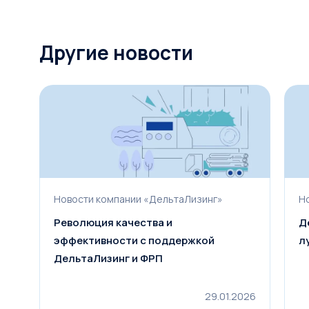
Другие новости
Новости компании «ДельтаЛизинг»
Н
Революция качества и
Д
эффективности с поддержкой
л
ДельтаЛизинг и ФРП
29.01.2026