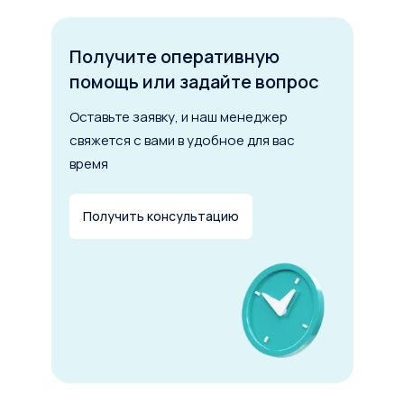
1 млн
100 млн
200 млн
Срок лизинга
Получите оперативную
помощь или задайте вопрос
6 мес.
5 лет
10 лет
Оставьте заявку, и наш менеджер
Первоначальный взнос
свяжется с вами в удобное для вас
время
от 0 до 49%
Получить консультацию
Рассчитать лизинг