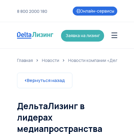
Онлайн-сервисы
8 800 2000 180
Заявка на лизинг
Главная
Новости
Новости компании «ДельтаЛиз
нии
Контакты
Страхование
Карьера
Акции и партнеры
Новост
Вернуться назад
ДельтаЛизинг в
лидерах
медиапространства