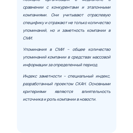
сравнении с конкурентами и эталонными
компаниями. Они учитывают отраслевую
специфику и отражают не только количество
упоминаний, но и заметность компании в
СМИ.
Упоминания в СМИ – общее количество
упоминаний компании в средствах массовой
Условия сделки
информации за определенный период.
Предмет лизинга
*
Индекс заметности – специальный индекс,
разработанный проектом СКАН. Основными
Тип имущества
критериями являются влиятельность
источника и роль компании в новости.
Стоимость предмета лизинга