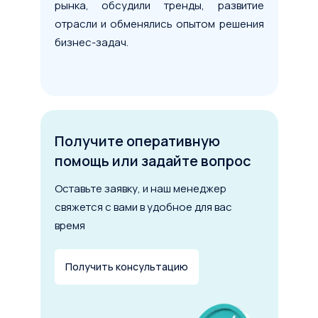
рынка, обсудили тренды, развитие
отрасли и обменялись опытом решения
Условия сделки
бизнес-задач.
Предмет лизинга
*
Тип имущества
Получите оперативную
Стоимость предмета лизинга
помощь или задайте вопрос
Оставьте заявку, и наш менеджер
свяжется с вами в удобное для вас
1 млн
100 млн
200 млн
время
Срок лизинга
Получить консультацию
6 мес.
5 лет
10 лет
Первоначальный взнос