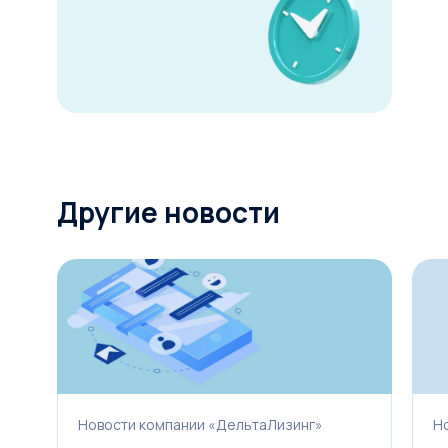
от 0 до 49%
Рассчитать лизинг
Другие новости
Новости компании «ДельтаЛизинг»
Н