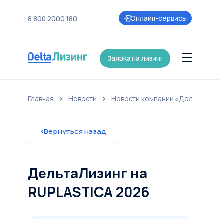
Онлайн-сервисы
8 800 2000 180
Заявка на лизинг
Главная
Новости
Новости компании «ДельтаЛиз
нии
Контакты
Страхование
Карьера
Акции и партнеры
Новост
Вернуться назад
ДельтаЛизинг на
RUPLASTICA 2026