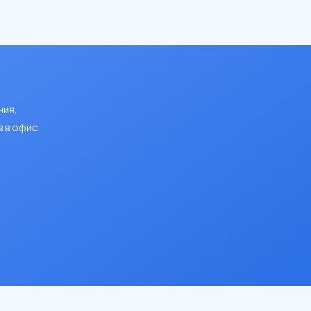
ния,
 в офис