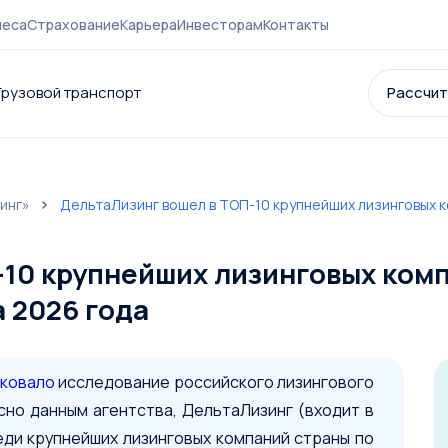
неса
Страхование
Карьера
Инвесторам
Контакты
Грузовой транспорт
Рассчит
инг»
ДельтаЛизинг вошел в ТОП-10 крупнейших лизинговых ко
нии
Контакты
Страхование
Карьера
Акции и партнеры
Новост
-10 крупнейших лизинговых ком
а 2026 года
иковало
исследование российского лизингового
асно данным агентства, ДельтаЛизинг (входит в
реди крупнейших лизинговых компаний страны по