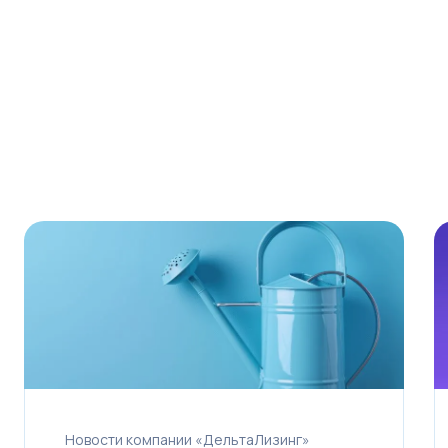
1 млн
100 млн
200 млн
Срок лизинга
6 мес.
5 лет
10 лет
Первоначальный взнос
от 0 до 49%
Рассчитать лизинг
Новости компании «ДельтаЛизинг»