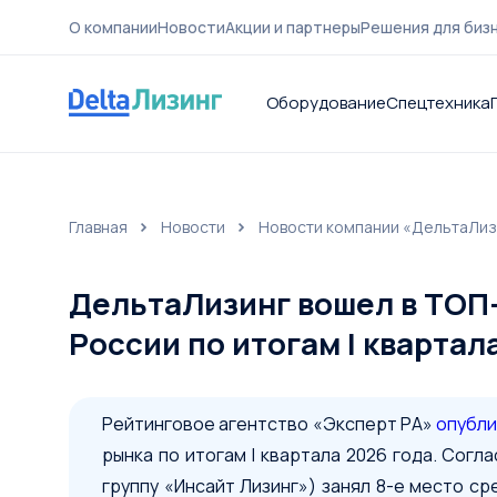
О компании
Новости
Акции и партнеры
Решения для биз
Оборудование
Спецтехника
Главная
Новости
Новости компании «ДельтаЛиз
О компа
ДельтаЛизинг вошел в ТОП
России по итогам I квартал
Рейтинговое агентство «Эксперт РА»
опубл
рынка по итогам I квартала 2026 года. Согл
группу «Инсайт Лизинг») занял 8-е место с