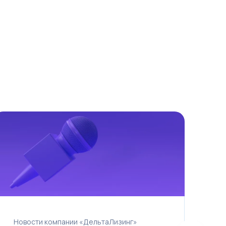
Новости компании «ДельтаЛизинг»
С