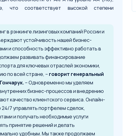
е, что соответствует высокой степени
г в рэнкинге лизинговых компаний России и
верждают устойчивость нашей бизнес-
ами и способность эффективно работать в
одолжаем развивать финансирование
спорта для ключевых отраслей экономики,
ю по всей стране, –
говорит генеральный
Гончарук.
– Одновременно мы уделяем
внутренних бизнес-процессов и внедрению
ают качество клиентского сервиса. Онлайн-
 24/7 управлять портфелем сделок,
тами и получать необходимые услуги
ять принятие решений и делать
имально удобным. Мы также продолжаем