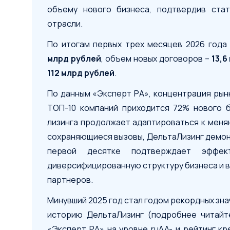
объему нового бизнеса, подтвердив стат
отрасли.
По итогам первых трех месяцев 2026 года
млрд рублей
, объем новых договоров –
13,6
112 млрд рублей
.
По данным «Эксперт РА», концентрация рынк
ТОП-10 компаний приходится 72% нового б
лизинга продолжает адаптироваться к мен
сохраняющиеся вызовы, ДельтаЛизинг демон
первой десятке подтверждает эффект
диверсифицированную структуру бизнеса и в
партнеров.
Минувший 2025 год стал годом рекордных зн
историю ДельтаЛизинг (подробнее читай
«Эксперт РА» на уровне ruAA- и рейтинг к