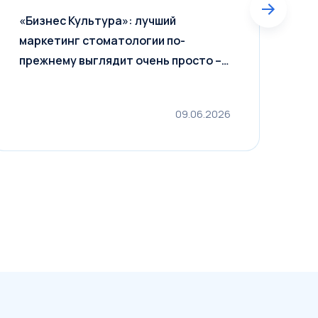
«Бизнес Культура»: лучший
Д
маркетинг стоматологии по-
М
прежнему выглядит очень просто –
2
один довольный пациент приводит
другого
09.06.2026