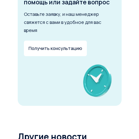
помощь или задайте вопрос
Оставьте заявку, и наш менеджер
свяжется с вами в удобное для вас
6 мес.
5 лет
10 лет
время
Первоначальный взнос
от 0 до 49%
Получить консультацию
Рассчитать лизинг
Другие новости