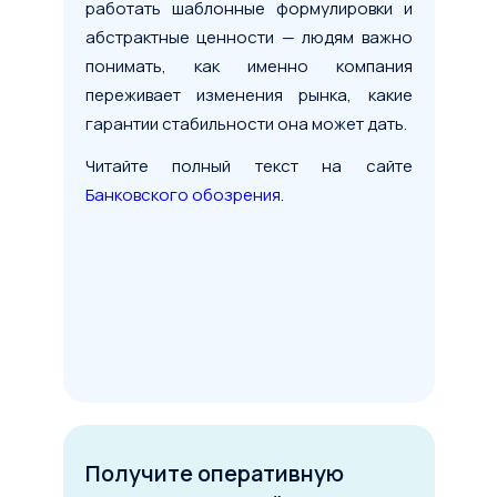
работать шаблонные формулировки и
абстрактные ценности — людям важно
понимать, как именно компания
переживает изменения рынка, какие
гарантии стабильности она может дать.
Читайте полный текст на сайте
Условия сделки
Банковского обозрения
.
Предмет лизинга
*
Тип имущества
Стоимость предмета лизинга
1 млн
100 млн
200 млн
Получите оперативную
Срок лизинга