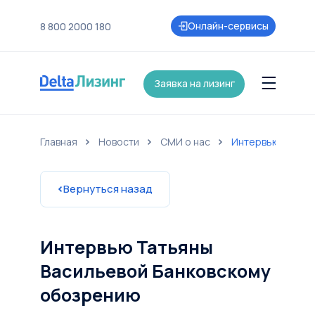
Онлайн-сервисы
8 800 2000 180
Заявка на лизинг
Главная
Новости
СМИ о нас
Интервью Татьян
нии
Контакты
Страхование
Карьера
Акции и партнеры
Новост
Вернуться назад
Интервью Татьяны
Васильевой Банковскому
обозрению