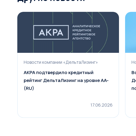
Новости компании «ДельтаЛизинг»
Н
АКРА подтвердило кредитный
В
рейтинг ДельтаЛизинг на уровне AA-
Д
(RU)
п
17.06.2026