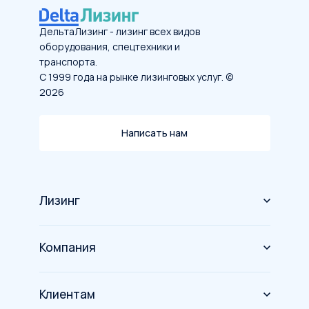
ДельтаЛизинг - лизинг всех видов
оборудования, спецтехники и
транспорта.
С 1999 года на рынке лизинговых услуг. ©
2026
Написать нам
Лизинг
Оборудование
Компания
Спецтехника
О компании
Грузовой транспорт
Клиентам
Новости
Автомобили