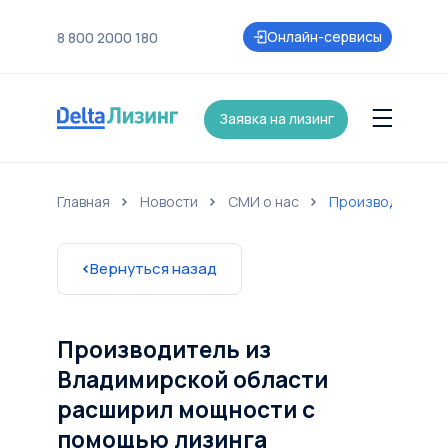
Онлайн-сервисы
8 800 2000 180
Заявка на лизинг
Главная
Новости
СМИ о нас
Производитель и
нии
Контакты
Страхование
Карьера
Акции и партнеры
Новост
Вернуться назад
Производитель из
Владимирской области
расширил мощности с
помощью лизинга