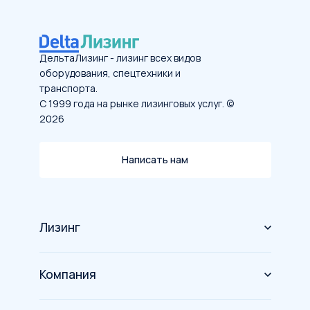
ДельтаЛизинг - лизинг всех видов
оборудования, спецтехники и
транспорта.
С 1999 года на рынке лизинговых услуг. ©
2026
Написать нам
Лизинг
Оборудование
Компания
Спецтехника
О компании
Грузовой транспорт