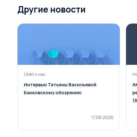
Рассчитать лизинг
Другие новости
СМИ о нас
Н
Интервью Татьяны Васильевой
А
Банковскому обозрению
р
(
17.06.2026